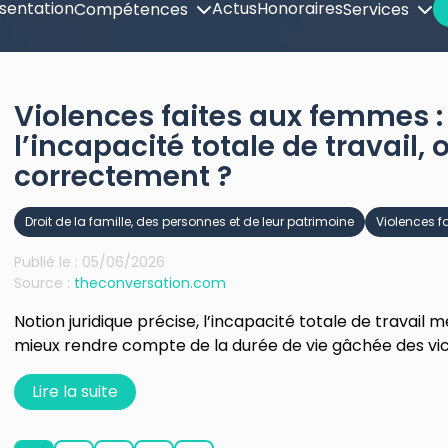
sentation
Actus
Honoraires
Compétences
Services
Violences faites aux femmes : 
l’incapacité totale de travail, o
correctement ?
Droit de la famille, des personnes et de leur patrimoine
Violences f
Publié le :
05/06/2026
Source :
theconversation.com
Notion juridique précise, l’incapacité totale de travail 
mieux rendre compte de la durée de vie gâchée des vict
Lire la suite