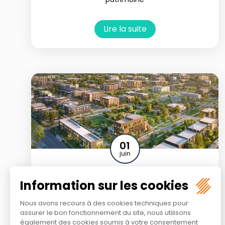
Lire la suite
01
juin
Zéro artificialisation nette (ZAN) des
sols : après la loi climat de 2021, de
nombreux assouplissements
Droit public
/
Droit de l'urbanisme