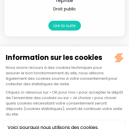
reprise
Droit public
Lire la suite
<<
<
1
2
3
>
>>
MAÎTRE VALÉRIE CLEMENT
45 rue de Normandie
44600 SAINT-NAZAIRE
Tél :
06 51 11 94 48
Mail :
valerie.clement@avocat.fr
Nous localiser