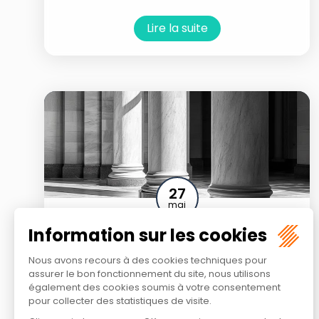
Lire la suite
27
mai
Téléservices administratifs : le Conseil
d’État rappelle les limites de la
dématérialisation !
Droit public
/
Droit administratif