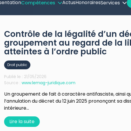
sentation
Actus
Honoraires
Compétences
Services
Contrôle de la légalité d’un dé
groupement au regard de la li
atteintes à l’ordre public
Droit public
Publié le :
21/05/2026
Source :
www.lemag-juridique.com
Un groupement de fait à caractère antifasciste, ainsi 
l’annulation du décret du 12 juin 2025 prononçant sa di
intérieure...
Lire la suite