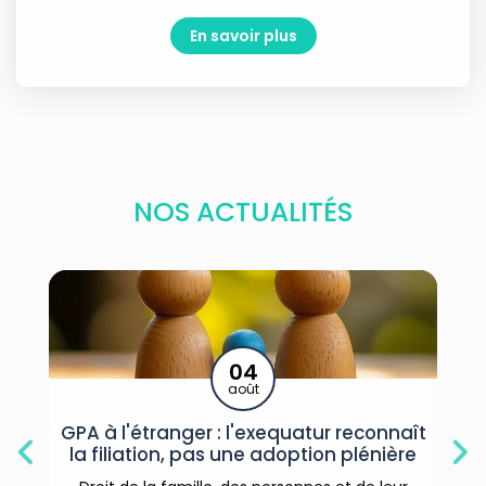
En savoir plus
NOS ACTUALITÉS
04
03
août
août
r : l'exequatur reconnaît
Refus d'autorisation d'ur
as une adoption plénière
présomption d'urgence
désormais en ré